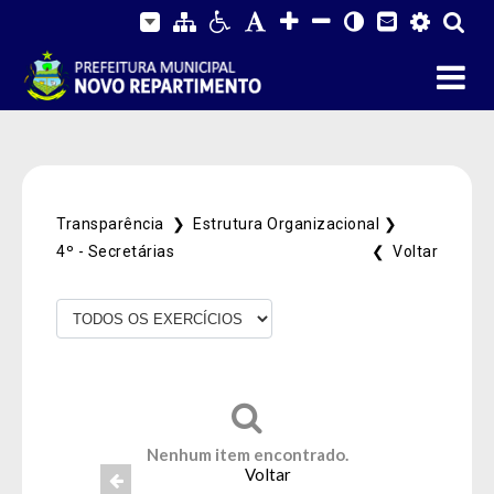
Transparência ❯
Estrutura Organizacional ❯
4º - Secretárias
❮ Voltar
Fale Conosco
SIC Físico
Gerenciador
Webmail
Acessibilidade
Digite apenas o "usuário" sem @dominio!
Nenhum item encontrado.
Contatos e Endereço
Voltar
Tamanho da fonte:
Usuário
Usuário