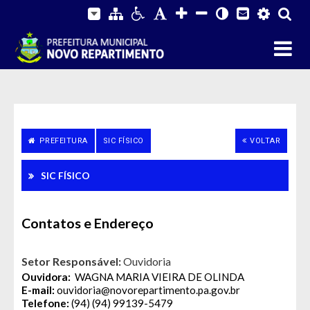
PREFEITURA
SIC FÍSICO
VOLTAR
Fale Conosco
SIC FÍSICO
Contatos e Endereço
SIC Físico
Gerenciador
Webmail
Acessibilidade
Digite apenas o "usuário" sem @dominio!
Setor Responsável:
Ouvidoria
Ouvidora:
WAGNA MARIA VIEIRA DE OLINDA
Contatos e Endereço
E-mail:
ouvidoria@novorepartimento.pa.gov.br
Tamanho da fonte:
Usuário
Usuário
Telefone:
(94) (94) 99139-5479
Fonte normal: Clique na letra A