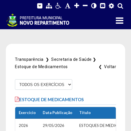
Transparência ❯
Secretaria de Saúde ❯
Estoque de Medicamentos
❮ Voltar
Fale Conosco
ESTOQUE DE MEDICAMENTOS
SIC Físico
Gerenciador
Webmail
Acessibilidade
Digite apenas o "usuário" sem @dominio!
Exercício
Data Publicação
Título
Contatos e Endereço
2026
29/05/2026
Tamanho da fonte:
Usuário
Usuário