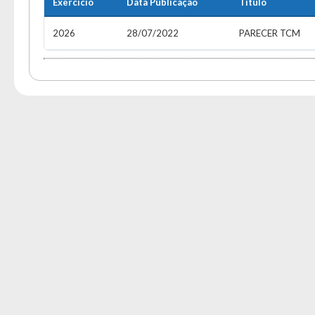
A
Exercício
Data Publicação
Título
2026
28/07/2022
PARECER TCM
Usuár
Tam
Font
Aume
Dimin
Senh
Lay
Para 