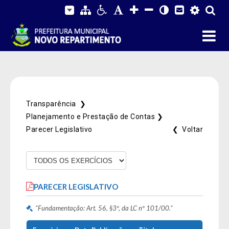
Transparência ❯
Planejamento e Prestação de Contas ❯
Parecer Legislativo
❮ Voltar
Fale Conosco
SIC Físico
Gerenciador
Webmail
PARECER LEGISLATIVO
Acessibilidade
Digite apenas o "usuário" sem @dominio!
"Fundamentação: Art. 56, §3º, da LC nº 101/00."
Contatos e Endereço
Tamanho da fonte:
Usuário
Usuário