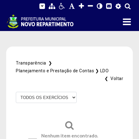
Transparência ❯
Planejamento e Prestação de Contas ❯
LDO
❮ Voltar
Fale Conosco
SIC Físico
Gerenciador
Webmail
Acessibilidade
Digite apenas o "usuário" sem @dominio!
Contatos e Endereço
Nenhum item encontrado.
Tamanho da fonte:
Usuário
Usuário