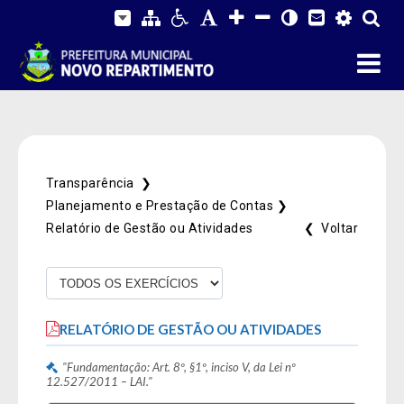
Transparência ❯
Planejamento e Prestação de Contas ❯
Relatório de Gestão ou Atividades
❮ Voltar
Fale Conosco
SIC Físico
Gerenciador
Webmail
RELATÓRIO DE GESTÃO OU ATIVIDADES
Acessibilidade
Digite apenas o "usuário" sem @dominio!
"Fundamentação: Art. 8º, §1º, inciso V, da Lei nº
Contatos e Endereço
12.527/2011 – LAI."
Tamanho da fonte:
Usuário
Usuário