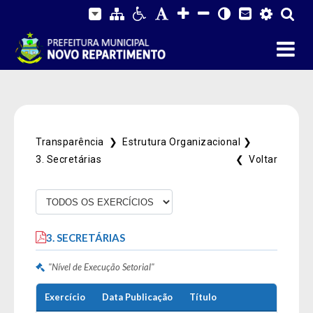
Transparência ❯
Estrutura Organizacional ❯
3. Secretárias
❮ Voltar
3. SECRETÁRIAS
"Nível de Execução Setorial"
Fale Conosco
Exercício
Data Publicação
Título