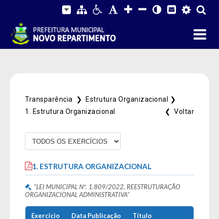
Transparência ❯
Estrutura Organizacional ❯
1. Estrutura Organizacional
❮ Voltar
Fale Conosco
1. ESTRUTURA ORGANIZACIONAL
SIC Físico
Gerenciador
Webmail
Acessibilidade
"LEI MUNICIPAL Nº. 1.809/2022, REESTRUTURAÇÃO
Digite apenas o "usuário" sem @dominio!
ORGANIZACIONAL ADMINISTRATIVA"
Contatos e Endereço
Tamanho da fonte:
Usuário
Exercício
Data Publicação
Título
Usuário