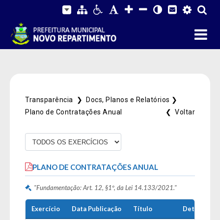
Transparência ❯
Docs, Planos e Relatórios ❯
Plano de Contratações Anual
❮ Voltar
Fale Conosco
PLANO DE CONTRATAÇÕES ANUAL
SIC Físico
Gerenciador
Webmail
Acessibilidade
"Fundamentação: Art. 12, §1º, da Lei 14.133/2021."
Digite apenas o "usuário" sem @dominio!
Contatos e Endereço
Exercício
Data Publicação
Título
Detalhes
Tamanho da fonte:
Usuário
Usuário