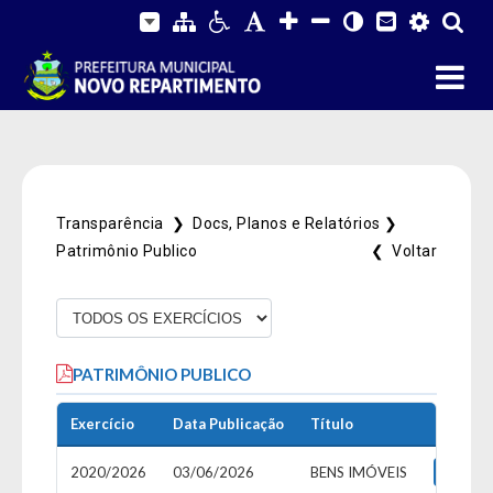
Transparência ❯
Docs, Planos e Relatórios ❯
Patrimônio Publico
❮ Voltar
Fale Conosco
PATRIMÔNIO PUBLICO
SIC Físico
Gerenciador
Webmail
Acessibilidade
Digite apenas o "usuário" sem @dominio!
Exercício
Data Publicação
Título
De
Contatos e Endereço
2020/2026
03/06/2026
BENS IMÓVEIS
Det
Tamanho da fonte:
Usuário
Usuário