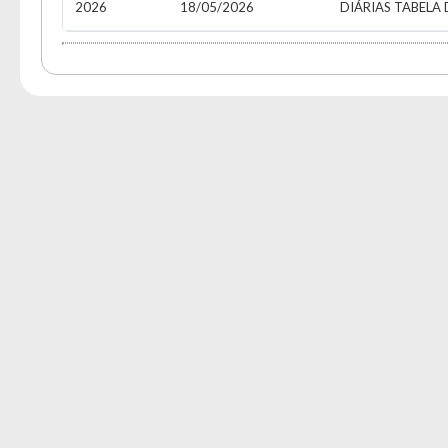
A
2026
18/05/2026
DIÁRIAS TABELA 
Usuár
Tam
Font
Aume
Dimin
Senh
Lay
Para 