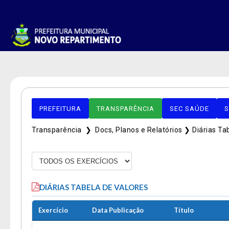
PREFEITURA
TRANSPARÊNCIA
SEC SAÚDE
S
Transparência ❯
Docs, Planos e Relatórios ❯
Diárias Ta
DIÁRIAS TABELA DE VALORES
Exercício
Data Publicação
Título