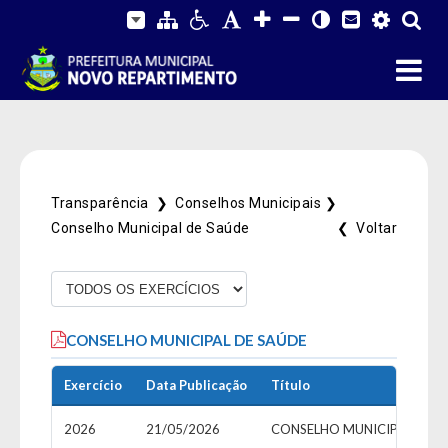
Transparência ❯
Conselhos Municipais ❯
Conselho Municipal de Saúde
❮ Voltar
Fale Conosco
CONSELHO MUNICIPAL DE SAÚDE
SIC Físico
Gerenciador
Webmail
Acessibilidade
Digite apenas o "usuário" sem @dominio!
Exercício
Data Publicação
Título
Contatos e Endereço
2026
21/05/2026
CONSELHO MUNICIPAL DE S
Tamanho da fonte:
Usuário
Usuário