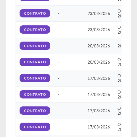
Setor Responsável:
Ouvidoria
Aumentar a fonte: Clique na letra A+
Ouvidora:
WAGNA MARIA VIEIRA DE OLINDA
Diminuir a fonte: Clique na letra A-
CONTRAT
Senha
CONTRATO
-
23/03/2026
E-mail:
ouvidoria@novorepartimento.pa.gov.br
Senha
20260383
Telefone:
(94) (94) 99139-5479
Layout
Endereço:
Avenida dos Girassóis, Qd. 25, nº 15 – Bairro
CONTRAT
Para alterar a cor do layout escuro/claro e vice versa
CONTRATO
-
23/03/2026
Morumbi
20260384
clique no ícone meia lua.
CEP: 68.473-000
Novo Repartimento - PA
Enviar
Enviar
CONTRATO
-
20/03/2026
20260437
Horário de Atendimento Presencial: 08h às 14h
CONTRAT
CONTRATO
-
20/03/2026
20260440
Enviar
CONTRAT
CONTRATO
-
17/03/2026
20260353
CONTRAT
CONTRATO
-
17/03/2026
20260354
CONTRAT
CONTRATO
-
17/03/2026
20260348
CONTRAT
CONTRATO
-
17/03/2026
20260349