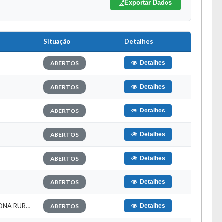
Exportar Dados
Situação
Detalhes
ABERTOS
Detalhes
ABERTOS
Detalhes
ABERTOS
Detalhes
ABERTOS
Detalhes
ABERTOS
Detalhes
ABERTOS
Detalhes
PROCESSO SELETIVO SIMPLIFICADO Nº 004/2026 - SECRETARIA DE SAUDE - VIGIA E TÉCNICO DE ENFERMAGEM ZONA RURAL (ANULADO)
ABERTOS
Detalhes