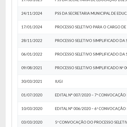
24/11/2024
PSS DA SECRETARIA MUNICIPAL DE ED
17/01/2024
PROCESSO SELETIVO PARA O CARGO DE
28/11/2022
PROCESSO SELETIVO SIMPLIFICADO DA
A
06/01/2022
PROCESSO SELETIVO SIMPLIFICADO DA 
Usuár
Tam
Font
09/08/2021
PROCESSO SELETIVO SIMPLIFICADO Nº 
Aume
Dimin
Senh
30/03/2021
IUGI
Lay
01/07/2020
EDITAL N° 007/2020 – 7ª CONVOCAÇÃ
Para 
10/03/2020
03/03/2020
5ª CONVOCAÇÃO DO PROCESSO SELETIV