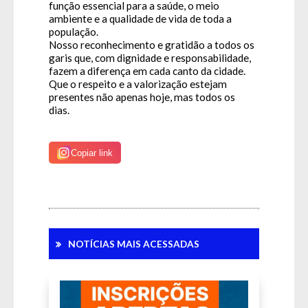
função essencial para a saúde, o meio
ambiente e a qualidade de vida de toda a
população.
Nosso reconhecimento e gratidão a todos os
garis que, com dignidade e responsabilidade,
fazem a diferença em cada canto da cidade.
Que o respeito e a valorização estejam
presentes não apenas hoje, mas todos os
dias.
Copiar link
Fale Conosco
NOTÍCIAS MAIS ACESSADAS
SIC Físico
Gerenciador
Webmail
Acessibilidade
Digite apenas o "usuário" sem @dominio!