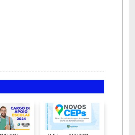
a lua.