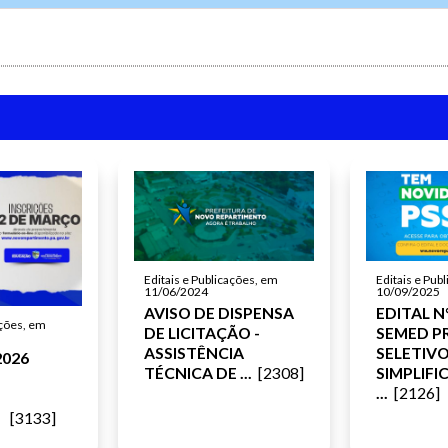
Editais e Publicações, em
Editais e Pub
11/06/2024
10/09/2025
AVISO DE DISPENSA
EDITAL N°
ações, em
DE LICITAÇÃO -
SEMED P
ASSISTÊNCIA
SELETIV
2026
TÉCNICA DE ...
[2308]
SIMPLIF
...
[2126]
O
[3133]