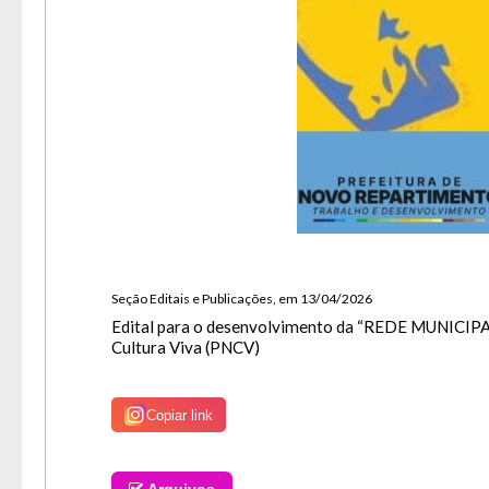
A
Usuár
Tam
Seção Editais e Publicações, em 13/04/2026
Font
Edital para o desenvolvimento da “REDE MUNICIP
Aume
Cultura Viva (PNCV)
Dimin
Senh
Lay
Copiar link
Para 