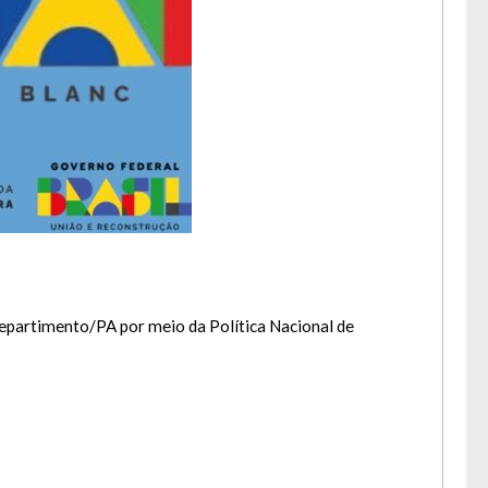
rtimento/PA por meio da Política Nacional de
a lua.