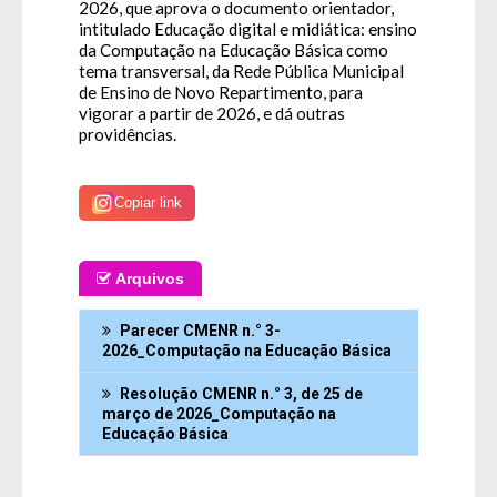
2026, que aprova o documento orientador,
intitulado Educação digital e midiática: ensino
da Computação na Educação Básica como
tema transversal, da Rede Pública Municipal
de Ensino de Novo Repartimento, para
vigorar a partir de 2026, e dá outras
providências.
Copiar link
Arquivos
Parecer CMENR n.° 3-
2026_Computação na Educação Básica
Resolução CMENR n.° 3, de 25 de
março de 2026_Computação na
Educação Básica
Fale Conosco