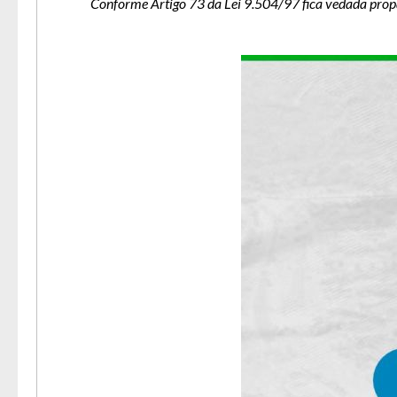
Conforme Artigo 73 da Lei 9.504/97 fica vedada propa
A