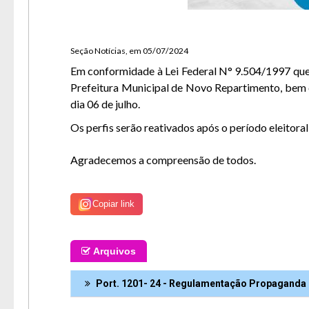
Usuár
Tam
Font
Aume
Seção Notícias, em 05/07/2024
Dimin
Senh
Em conformidade à Lei Federal N° 9.504/1997 que e
Lay
Prefeitura Municipal de Novo Repartimento, bem co
Para 
dia 06 de julho.
Os perfis serão reativados após o período eleitora
Agradecemos a compreensão de todos.
Copiar link
Arquivos
Port. 1201- 24 - Regulamentação Propaganda P