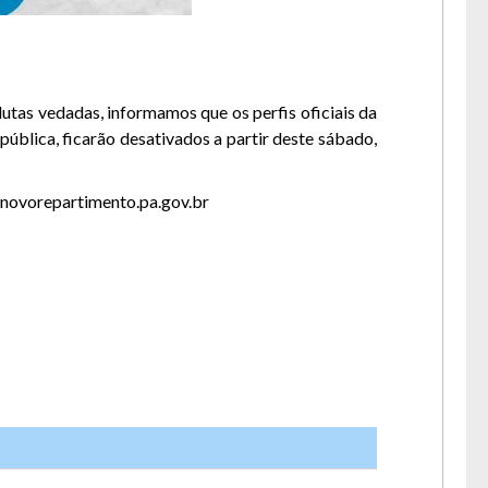
utas vedadas, informamos que os perfis oficiais da
ública, ficarão desativados a partir deste sábado,
a lua.
e: novorepartimento.pa.gov.br