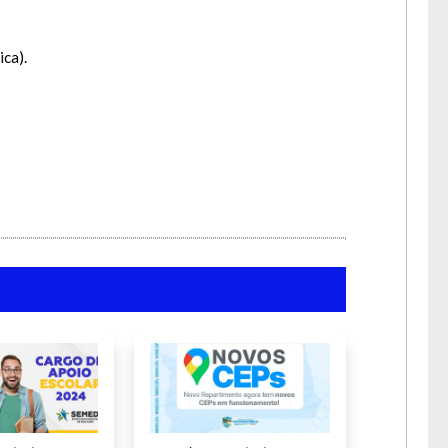
a lua.
ica).