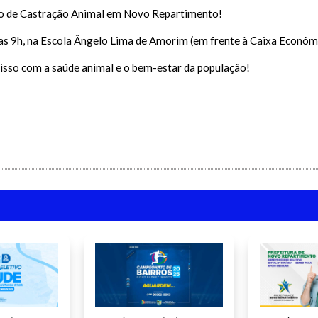
Endereço:
Avenida dos Girassóis, Qd. 25, nº 15 – Bairro Morumbi
alterar a cor do layout escuro/claro e vice versa clique no ícone mei
Ação de Castração Animal em Novo Repartimento!
CEP: 68.473-000
Novo Repartimento - PA
Enviar
 das 9h, na Escola Ângelo Lima de Amorim (em frente à Caixa Econôm
Enviar
Horário de Atendimento Presencial: 08h às 14h
sso com a saúde animal e o bem-estar da população!
Enviar