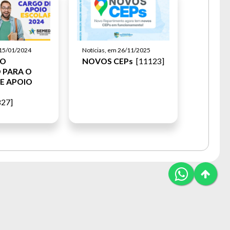
Notícias, em 26/11/2025
 15/01/2024
NOVOS CEPs
[11123]
SO
 PARA O
E APOIO
27]
By JP WEB