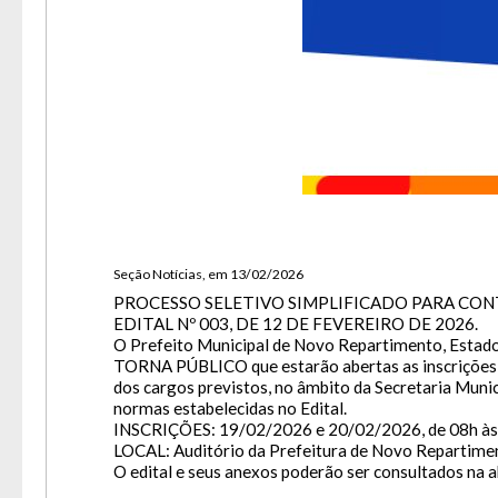
A
Usuár
Tam
Font
Aume
Dimin
Senh
Lay
Para 
Seção Notícias, em 13/02/2026
PROCESSO SELETIVO SIMPLIFICADO PARA CON
EDITAL Nº 003, DE 12 DE FEVEREIRO DE 2026.
O Prefeito Municipal de Novo Repartimento, Estado do
TORNA PÚBLICO que estarão abertas as inscriçõe
dos cargos previstos, no âmbito da Secretaria Munic
normas estabelecidas no Edital.
INSCRIÇÕES: 19/02/2026 e 20/02/2026, de 08h às
LOCAL: Auditório da Prefeitura de Novo Repartiment
O edital e seus anexos poderão ser consultados na 