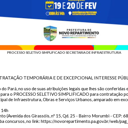
Gerenciador
Webmail
SIC Físico
cessibilidade
Digite apenas o "usuário" sem @dominio!
Contatos e Endereço
io
Usuário
anho da fonte:
e normal: Clique na letra A
Setor Responsável:
Ouvidoria
ntar a fonte: Clique na letra A+
Ouvidora:
WAGNA MARIA VIEIRA DE OLINDA
uir a fonte: Clique na letra A-
a
PROCESSO SELETIVO SIMPLIFICADO SECRETARIA DE INFRAESTRUTURA
Senha
E-mail:
ouvidoria@novorepartimento.pa.gov.br
Telefone:
(94) (94) 99139-5479
out
Endereço:
Avenida dos Girassóis, Qd. 25, nº 15 – Bairro Morumbi
alterar a cor do layout escuro/claro e vice versa clique no ícone mei
CEP: 68.473-000
TRATAÇÃO TEMPORÁRIA E DE EXCEPCIONAL INTERESSE PÚB
Novo Repartimento - PA
Enviar
Enviar
Horário de Atendimento Presencial: 08h às 14h
 Pará, no uso de suas atribuições legais que lhes são conferidas e 
s para o PROCESSO SELETIVO SIMPLIFICADO para contratação por
ipal de Infraestrutura, Obras e Serviços Urbanos, amparado em excep
Enviar
 14h
o (Avenida dos Girassóis, nº 15, Qd. 25 - Bairro Morumbi - CEP: 6
aba concursos, no link: https://novorepartimento.pa.gov.br/web/pa