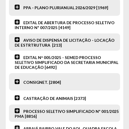
PPA - PLANO PLURIANUAL 2026/2029 [1969]
SIC Físico
Gerenciador
Webmail
Acessibilidade
EDITAL DE ABERTURA DE PROCESSO SELETIVO
Digite apenas o "usuário" sem @dominio!
INTERNO Nº 007/2025 [4149]
Contatos e Endereço
AVISO DE DISPENSA DE LICITAÇÃO - LOCAÇÃO
Tamanho da fonte:
Usuário
Usuário
DE ESTRTRUTURA [213]
Fonte normal: Clique na letra A
Setor Responsável:
Ouvidoria
Aumentar a fonte: Clique na letra A+
EDITAL N° 005/2025 - SEMED PROCESSO
Ouvidora:
WAGNA MARIA VIEIRA DE OLINDA
Diminuir a fonte: Clique na letra A-
SELETIVO SIMPLIFICADO DA SECRETARIA MUNICIPAL
Senha
E-mail:
ouvidoria@novorepartimento.pa.gov.br
Senha
DE EDUCAÇÃO [6492]
Telefone:
(94) (94) 99139-5479
Layout
Endereço:
Avenida dos Girassóis, Qd. 25, nº 15 – Bairro
Para alterar a cor do layout escuro/claro e vice versa
Morumbi
CONSIGNET. [2804]
clique no ícone meia lua.
CEP: 68.473-000
Novo Repartimento - PA
Enviar
Enviar
Horário de Atendimento Presencial: 08h às 14h
CASTRAÇÃO DE ANIMAIS [2373]
PROCESSO SELETIVO SIMPLIFICADO Nº 001/2025
Enviar
PMA [8816]
ARRAIÁ BAIRRO VALE DO SOL, QUADRA ESCOLA