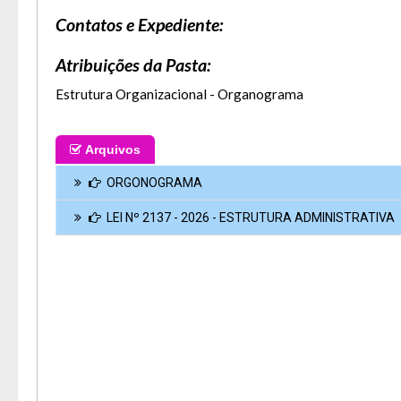
Contatos e Expediente:
Atribuições da Pasta:
Estrutura Organizacional - Organograma
Arquivos
ORGONOGRAMA
LEI Nº 2137 - 2026 - ESTRUTURA ADMINISTRATIVA
A
Usuár
Tam
Font
Aume